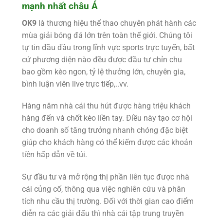
mạnh nhất châu Á
OK9
là thương hiệu thể thao chuyên phát hành các
mùa giải bóng đá lớn trên toàn thế giới. Chúng tôi
tự tin đầu đầu trong lĩnh vực sports trực tuyến, bất
cứ phương diện nào đều được đầu tư chỉn chu
bao gồm kèo ngon, tỷ lệ thưởng lớn, chuyên gia,
bình luận viên live trực tiếp,..vv.
Hàng năm nhà cái thu hút được hàng triệu khách
hàng đến và chốt kèo liền tay. Điều này tạo cơ hội
cho doanh số tăng trưởng nhanh chóng đặc biệt
giúp cho khách hàng có thể kiếm được các khoản
tiền hấp dẫn về túi.
Sự đầu tư và mở rộng thị phần liên tục được nhà
cái củng cố, thông qua việc nghiên cứu và phân
tích nhu cầu thị trường. Đối với thời gian cao điểm
diễn ra các giải đấu thì nhà cái tập trung truyền