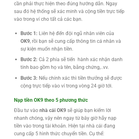
cần phải thực hiện theo đúng hướng dẫn. Ngay
sau đó hệ thống sẽ xác minh và cộng tiền trực tiếp
vào trong ví cho tất cả các bạn.
Bước 1:
Liên hệ đến đội ngũ nhân viên của
OK9
, rồi bạn sẽ cung cấp thông tin cá nhân và
sự kiện muốn nhận tiền.
Bước 2:
Cả 2 phía sẽ tiến hành xác nhận danh
tính bao gồm họ và tên, bằng chứng,..vv.
Bước 3:
Nếu chính xác thì tiền thưởng sẽ được
cộng trực tiếp vào ví trong vòng 24 giờ tới.
Nạp tiền OK9 theo 5 phương thức
Đầu tư vào
nhà cái OK9
sẽ giúp bạn kiếm lời
nhanh chóng, vậy nên ngay từ bây giờ hãy nạp
tiền vào trong tài khoản. Hiện tại nhà cái đang
cung cấp 5 hình thức chuyển tiền. Cụ thể: