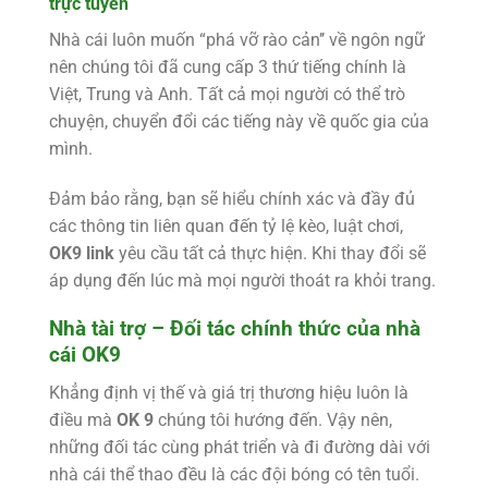
trực tuyến
Nhà cái luôn muốn “phá vỡ rào cản’’ về ngôn ngữ
nên chúng tôi đã cung cấp 3 thứ tiếng chính là
Việt, Trung và Anh. Tất cả mọi người có thể trò
chuyện, chuyển đổi các tiếng này về quốc gia của
mình.
Đảm bảo rằng, bạn sẽ hiểu chính xác và đầy đủ
các thông tin liên quan đến tỷ lệ kèo, luật chơi,
OK9 link
yêu cầu tất cả thực hiện. Khi thay đổi sẽ
áp dụng đến lúc mà mọi người thoát ra khỏi trang.
Nhà tài trợ – Đối tác chính thức của nhà
cái OK9
Khẳng định vị thế và giá trị thương hiệu luôn là
điều mà
OK 9
chúng tôi hướng đến. Vậy nên,
những đối tác cùng phát triển và đi đường dài với
nhà cái thể thao đều là các đội bóng có tên tuổi.