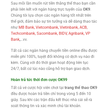
Sau mỗi lần muốn rút tiền thắng thể thao bạn cần
phải liên kết với ngân hàng trực tuyến của
OK9
.
Chúng tôi lựa chọn các ngân hàng tốt nhất trên
thế giới, đảm bảo sự tin tưởng và dễ dàng thao tác
như
MB Bank, Vietcombank, Vietinbank, ACB,
Techcombank, Sacombank, BIDV, Agribank, VP
Bank
,
…vv.
Tất cả các ngân hàng chuyển tiền online đều được
miễn phí 100%, tuyệt đối không có dịch vụ nào đi
kèm. Cùng với đó thời gian hoạt động liên tục
24/7, bất cứ lúc nào cũng hỗ trợ bạn giao dịch.
Hoàn trả tức thời đơn cược OK99
Tất cả vé cược hội viên chơi tại
trang thể thao OK9
đều được hoàn trả tiền chỉ trong vòng 5 đến 10
giây. Sau khi các trận đấu kết thúc nhà cái sẽ rà
soát thông tin và xác minh chủ tài khoản.