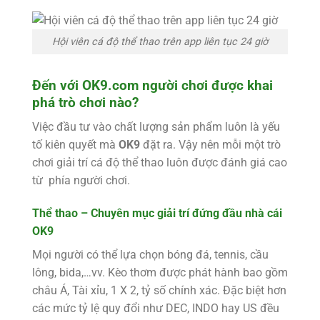
Hội viên cá độ thể thao trên app liên tục 24 giờ
Đến với OK9.com người chơi được khai
phá trò chơi nào?
Việc đầu tư vào chất lượng sản phẩm luôn là yếu
tố kiên quyết mà
OK9
đặt ra. Vậy nên mỗi một trò
chơi giải trí cá độ thể thao luôn được đánh giá cao
từ phía người chơi.
Thể thao – Chuyên mục giải trí đứng đầu nhà cái
OK9
Mọi người có thể lựa chọn bóng đá, tennis, cầu
lông, bida,…vv. Kèo thơm được phát hành bao gồm
châu Á, Tài xỉu, 1 X 2, tỷ số chính xác. Đặc biệt hơn
các mức tỷ lệ quy đổi như DEC, INDO hay US đều