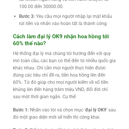
100.00 đến 30000.00.
Bước 3:
Yêu cầu mọi người nhập lại mật khẩu
rút tiền và nhấn vào hoàn tất là thành công.
Cách làm đại lý OK9 nhận hoa hồng tới
60% thế nào?
Hệ thống đại lý mà chúng tôi hướng đến với quy
mô toàn cầu, các bạn có thể đến từ nhiều quốc gia
khác nhau. Chỉ cần mọi người thực hiện được
đúng các tiêu chí đề ra, tiền hoa hồng lên đến
60%. Từ đó giúp cho mọi người kiếm về số tiền
khủng lên đến hàng trăm triệu VND, đổi đời chỉ
sau một thời gian ngắn. Cụ thể:
Bước 1:
Nhấn vào tôi và chọn mục ‘
đại lý OK9
’ sau
đó một giao diện mới sẽ hiển thị công khai.