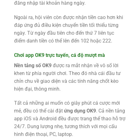
đăng nhập tài khoản hàng ngày.
Ngoài ra, hội viên còn được nhận tiền cao hơn khi
đáp ứng đủ điều kiện chuyển tiền tối thiểu từng
ngày. Từ ngày đầu tiên cho đến thứ 7 liên tục
điểm danh tiền có thể lên đến 102 hoặc 222.
Chơi app OK9 trực tuyến, cá độ mượt mà
Nền tảng số OK9
được ra mắt nhận về vô số lời
khen từ phía người chơi. Theo đó nhà cái đầu tư
chỉn chu về giao diện và các tính năng chốt kèo
hiện đại, thông minh.
Tất cả những ai muốn có giây phút cá cược mới
mẻ, đều có thể cài đặt
ứng dụng OK9
. Cả nền tảng
app iOS và Android đều được trang thể thao hỗ trợ
24/7. Dung lượng nhẹ, tương thích với mọi cấu
hình điện thoại, PC, laptop.