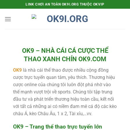
Chuyển
LINK CHƠI AN TOÀN OK9I.ORG THUỘC OKVIP
đến
nội
dung
OK9 – NHÀ CÁI CÁ CƯỢC THỂ
THAO XANH CHÍN OK9.COM
OK9
là nhà cái thể thao được nhiều cộng đồng
cược trực tuyến quan tâm, yêu thích. Thương hiệu
cược online của chúng tôi luôn đột phá nhờ vào
thế mạnh vượt trội về sports. Chúng tôi tập trung
đầu tư và phát triển thương hiệu toàn cầu, kết nối
với tất cả những ai có niềm đam mê cá độ các kèo
châu Á, kèo Châu Âu, 1 x 2, Tài xỉu,…vv.
OK9 – Trang thể thao trực tuyến lớn