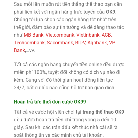
Sau mỗi lần muốn rút tiền thắng thể thao bạn cần
phải liên kết với ngân hàng trực tuyến của
OK9
.
Chúng tôi lựa chọn các ngân hàng tốt nhất trên
thế giới, đảm bảo sự tin tưởng và dễ dàng thao tác
như
MB Bank, Vietcombank, Vietinbank, ACB,
Techcombank, Sacombank, BIDV, Agribank, VP
Bank
,
…vv.
Tất cả các ngân hàng chuyển tiền online đều được
miễn phí 100%, tuyệt đối không có dịch vụ nào đi
kèm. Cùng với đó thời gian hoạt động liên tục
24/7, bất cứ lúc nào cũng hỗ trợ bạn giao dịch.
Hoàn trả tức thời đơn cược OK99
Tất cả vé cược hội viên chơi tại
trang thể thao OK9
đều được hoàn trả tiền chỉ trong vòng 5 đến 10
giây. Sau khi các trận đấu kết thúc nhà cái sẽ rà
soát thông tin và xác minh chủ tài khoản.