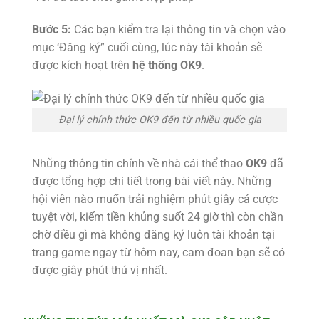
Bước 5:
Các bạn kiểm tra lại thông tin và chọn vào
mục ‘Đăng ký” cuối cùng, lúc này tài khoản sẽ
được kích hoạt trên
hệ thống OK9
.
Đại lý chính thức OK9 đến từ nhiều quốc gia
Những thông tin chính về nhà cái thể thao
OK9
đã
được tổng hợp chi tiết trong bài viết này. Những
hội viên nào muốn trải nghiệm phút giây cá cược
tuyệt vời, kiếm tiền khủng suốt 24 giờ thì còn chần
chờ điều gì mà không đăng ký luôn tài khoản tại
trang game ngay từ hôm nay, cam đoan bạn sẽ có
được giây phút thú vị nhất.