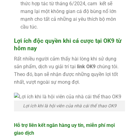
thức hợp tác từ tháng 6/2024, cam kết sẽ
mang lại một không gian cá độ bùng nổ lớn
mạnh cho tất cả những ai yêu thích bộ môn
cầu túc.
Lợi ích độc quyền khi cá cược tại OK9 từ
hôm nay
Rất nhiều người cảm thấy hài lòng khi sử dụng
sản phẩm, dịch vụ giải trí tại
link OK9
chúng tôi.
Theo đó, bạn sẽ nhận được những quyền lợi tốt
nhất, vượt ngoài sự mong đợi.
Lợi ích khi là hội viên của nhà cái thể thao OK9
Hỗ trợ liên kết ngân hàng uy tín, miễn phí mọi
giao dịch