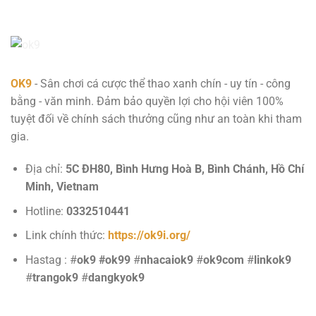
OK9
- Sân chơi cá cược thể thao xanh chín - uy tín - công
bằng - văn minh. Đảm bảo quyền lợi cho hội viên 100%
tuyệt đối về chính sách thưởng cũng như an toàn khi tham
gia.
Địa chỉ:
5C ĐH80, Bình Hưng Hoà B, Bình Chánh, Hồ Chí
Minh, Vietnam
Hotline:
0332510441
Link chính thức:
https://ok9i.org/
Hastag : #
ok9 #ok99
#
nhacaiok9
#
ok9com
#
linkok9
#
trangok9
#
dangkyok9