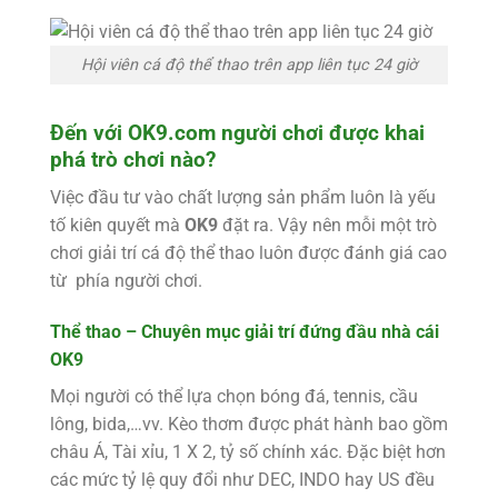
Hội viên cá độ thể thao trên app liên tục 24 giờ
Đến với OK9.com người chơi được khai
phá trò chơi nào?
Việc đầu tư vào chất lượng sản phẩm luôn là yếu
tố kiên quyết mà
OK9
đặt ra. Vậy nên mỗi một trò
chơi giải trí cá độ thể thao luôn được đánh giá cao
từ phía người chơi.
Thể thao – Chuyên mục giải trí đứng đầu nhà cái
OK9
Mọi người có thể lựa chọn bóng đá, tennis, cầu
lông, bida,…vv. Kèo thơm được phát hành bao gồm
châu Á, Tài xỉu, 1 X 2, tỷ số chính xác. Đặc biệt hơn
các mức tỷ lệ quy đổi như DEC, INDO hay US đều