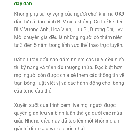
dày dặn
Không phụ sự kỳ vọng của người chơi khi mà
OK9
đầu tư cả dàn bình BLV siêu khủng. Có thể kể đến
BLV Vương Anh,
Hoa Vinh
, Lưu Bị, Dương Chí,…vv.
Mỗi chuyên gia đều là những người có thâm niên
từ 3 đến 5 năm trong lĩnh vực thể thao trực tuyến.
Bất cứ trận đấu nào đảm nhiệm các BLV đều hiển
thị kỹ năng và trình độ thượng thừa. Đặc biệt hơn
mọi người còn được chia sẻ thêm các thông tin về
trận bóng, luật việt vị và các hành động chơi bóng
của từng cầu thủ.
Xuyên suốt quá trình xem live mọi người được
quyền giao lưu và bình luận thả ga dưới các mùa
giải. Những điều này đã tạo lên một không gian
giải trí đỉnh cao và lôi cuốn nhất.