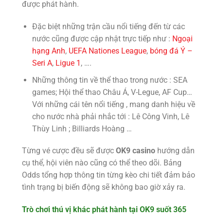
được phát hành.
Đặc biệt những trận cầu nổi tiếng đến từ các
nước cũng được cập nhật trực tiếp như :
Ngoại
hạng Anh
,
UEFA Nationes League
,
bóng đá Ý –
Seri
A
,
Ligue 1
, ….
Những thông tin về thể thao trong nước : SEA
games; Hội thể thao Châu Á, V-Legue, AF Cup…
Với những cái tên nổi tiếng , mang danh hiệu về
cho nước nhà phải nhắc tới : Lê Công Vinh, Lê
Thùy Linh ; Billiards Hoàng …
Từng vé cược đều sẽ được
OK9 casino
hướng dẫn
cụ thể, hội viên nào cũng có thể theo dõi. Bảng
Odds tổng hợp thông tin từng kèo chi tiết đảm bảo
tình trạng bị biến động sẽ không bao giờ xảy ra.
Trò chơi thú vị khác phát hành tại OK9 suốt 365