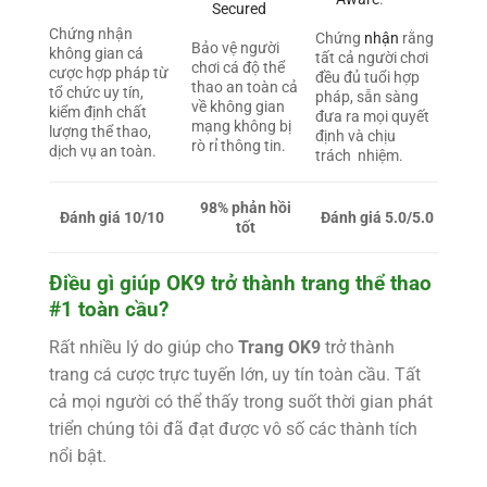
Secured
Chứng nhận
Chứng
nhận
rằng
Bảo vệ người
không gian cá
tất cả người chơi
chơi cá độ thể
cược hợp pháp từ
đều đủ tuổi hợp
thao an toàn cả
tổ chức uy tín,
pháp, sẵn sàng
về không gian
kiểm định chất
đưa ra mọi quyết
mạng không bị
lượng thể thao,
định và chịu
rò rỉ thông tin.
dịch vụ an toàn.
trách nhiệm.
98% phản hồi
Đánh giá 10/10
Đánh giá 5.0/5.0
tốt
Điều gì giúp OK9 trở thành trang thể thao
#1 toàn cầu?
Rất nhiều lý do giúp cho
Trang OK9
trở thành
trang cá cược trực tuyến lớn, uy tín toàn cầu. Tất
cả mọi người có thể thấy trong suốt thời gian phát
triển chúng tôi đã đạt được vô số các thành tích
nổi bật.