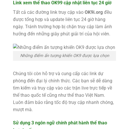
Link xem thể thao OK99 cập nhật liên tục 24 giờ
Tất cả các đường link truy cập vào
OK9i.org
đều
được tổng hợp và update liên tục 24 giờ hàng
ngày. Tránh trường hợp bị chặn truy cập làm ảnh
hưởng đến những giây phút giải trí của hội viên.
Những điểm ấn tượng khiến OK9 được lựa chọn
Chúng tôi còn hỗ trợ và cung cấp các link dự
phòng đến đại lý chính thức. Các bạn sẽ dễ dàng
tìm kiếm và truy cập vào các trận live trực tiếp về
thể thao quốc tế cũng như thể thao Việt Nam.
Luôn đảm bảo rằng tốc độ truy cập nhanh chóng,
mượt mà.
Sử dụng 3 ngôn ngữ chính phát hành thể thao