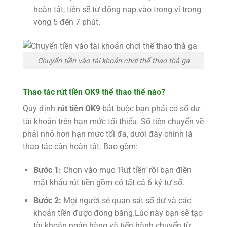
hoàn tất, tiền sẽ tự động nạp vào trong ví trong
vòng 5 đến 7 phút.
Chuyển tiền vào tài khoản chơi thể thao thả ga
Thao tác rút tiền OK9 thể thao thế nào?
Quy định
rút tiền OK9
bắt buộc bạn phải có số dư
tài khoản trên hạn mức tối thiểu. Số tiền chuyển về
phải nhỏ hơn hạn mức tối đa, dưới đây chính là
thao tác cần hoàn tất. Bao gồm:
Bước 1:
Chọn vào mục ‘Rút tiền’ rồi bạn điền
mật khẩu rút tiền gồm có tất cả 6 ký tự số.
Bước 2:
Mọi người sẽ quan sát số dư và các
khoản tiền được đóng băng.Lúc này bạn sẽ tạo
tài khoản ngân hàng và tiến hành chuyển từ