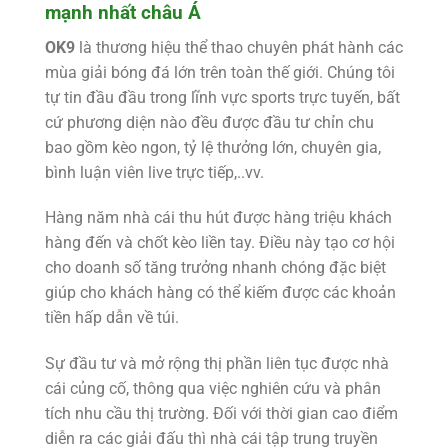
mạnh nhất châu Á
OK9
là thương hiệu thể thao chuyên phát hành các
mùa giải bóng đá lớn trên toàn thế giới. Chúng tôi
tự tin đầu đầu trong lĩnh vực sports trực tuyến, bất
cứ phương diện nào đều được đầu tư chỉn chu
bao gồm kèo ngon, tỷ lệ thưởng lớn, chuyên gia,
bình luận viên live trực tiếp,..vv.
Hàng năm nhà cái thu hút được hàng triệu khách
hàng đến và chốt kèo liền tay. Điều này tạo cơ hội
cho doanh số tăng trưởng nhanh chóng đặc biệt
giúp cho khách hàng có thể kiếm được các khoản
tiền hấp dẫn về túi.
Sự đầu tư và mở rộng thị phần liên tục được nhà
cái củng cố, thông qua việc nghiên cứu và phân
tích nhu cầu thị trường. Đối với thời gian cao điểm
diễn ra các giải đấu thì nhà cái tập trung truyền