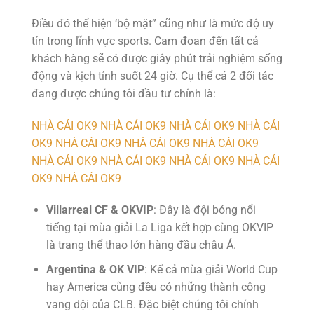
Điều đó thể hiện ‘bộ mặt” cũng như là mức độ uy
tín trong lĩnh vực sports. Cam đoan đến tất cả
khách hàng sẽ có được giây phút trải nghiệm sống
động và kịch tính suốt 24 giờ. Cụ thể cả 2 đối tác
đang được chúng tôi đầu tư chính là:
NHÀ CÁI OK9
NHÀ CÁI OK9
NHÀ CÁI OK9
NHÀ CÁI
OK9
NHÀ CÁI OK9
NHÀ CÁI OK9
NHÀ CÁI OK9
NHÀ CÁI OK9
NHÀ CÁI OK9
NHÀ CÁI OK9
NHÀ CÁI
OK9
NHÀ CÁI OK9
Villarreal CF & OKVIP
: Đây là đội bóng nổi
tiếng tại mùa giải La Liga kết hợp cùng OKVIP
là trang thể thao lớn hàng đầu châu Á.
Argentina & OK VIP
: Kể cả mùa giải World Cup
hay America cũng đều có những thành công
vang dội của CLB. Đặc biệt chúng tôi chính