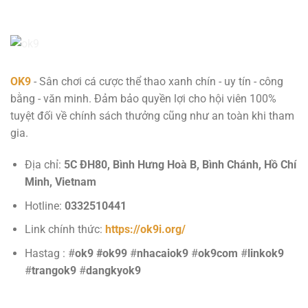
OK9
- Sân chơi cá cược thể thao xanh chín - uy tín - công
bằng - văn minh. Đảm bảo quyền lợi cho hội viên 100%
tuyệt đối về chính sách thưởng cũng như an toàn khi tham
gia.
Địa chỉ:
5C ĐH80, Bình Hưng Hoà B, Bình Chánh, Hồ Chí
Minh, Vietnam
Hotline:
0332510441
Link chính thức:
https://ok9i.org/
Hastag : #
ok9 #ok99
#
nhacaiok9
#
ok9com
#
linkok9
#
trangok9
#
dangkyok9