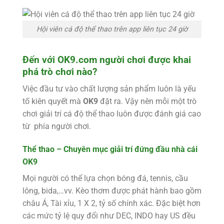
Hội viên cá độ thể thao trên app liên tục 24 giờ
Đến với OK9.com người chơi được khai
phá trò chơi nào?
Việc đầu tư vào chất lượng sản phẩm luôn là yếu
tố kiên quyết mà
OK9
đặt ra. Vậy nên mỗi một trò
chơi giải trí cá độ thể thao luôn được đánh giá cao
từ phía người chơi.
Thể thao – Chuyên mục giải trí đứng đầu nhà cái
OK9
Mọi người có thể lựa chọn bóng đá, tennis, cầu
lông, bida,…vv. Kèo thơm được phát hành bao gồm
châu Á, Tài xỉu, 1 X 2, tỷ số chính xác. Đặc biệt hơn
các mức tỷ lệ quy đổi như DEC, INDO hay US đều