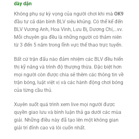
dày dặn
Không phụ sự kỳ vọng của người chơi khi mà
OK9
đầu tư cả dàn bình BLV siêu khủng. Có thể kể đến
BLV Vương Anh,
Hoa Vinh
, Lưu Bị, Dương Chí,…vv.
Mỗi chuyên gia đều là những người có thâm niên
từ 3 đến 5 năm trong lĩnh vực thể thao trực tuyến.
Bất cứ trận đấu nào đảm nhiệm các BLV đều hiển
thị kỹ năng và trình độ thượng thừa. Đặc biệt hơn
mọi người còn được chia sẻ thêm các thông tin về
trận bóng, luật việt vị và các hành động chơi bóng
của từng cầu thủ.
Xuyên suốt quá trình xem live mọi người được
quyền giao lưu và bình luận thả ga dưới các mùa
giải. Những điều này đã tạo lên một không gian
giải trí đỉnh cao và lôi cuốn nhất.