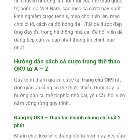
tin chuyển nhượng; tin hot mới của thể thao quốc
tế; bóng đá Việt Nam, các mẹo cá cược hay nhất :
kinh nghiệm cược tennis, mẹo chơi tiến lên, mẹo
chơi xì tố, cách cá độ bóng đá….Tất cả được đáp
ứng đầy đủ trong hệ thống nhà cái để hội viên dễ
dàng tiếp cận và cập nhật thông tin chính xác
nhất.
Hướng dẫn cách cá cược trang thể thao
OK9 từ A – Z
Quy trình tham gia cá cược tại
trang chủ OK9
rất
đơn giản, ai cũng có thể thực chiến. Dưới đây là
hướng dẫn cụ thể từ phía nhà cái, yêu cầu hội viên
nắm vững từng quy trình.
Đăng ký OK9 – Thao tác nhanh chóng chỉ mất 2
phút
Muốn chốt kèo tỷ lệ thắng lớn từ hôm nay, yêu cầu