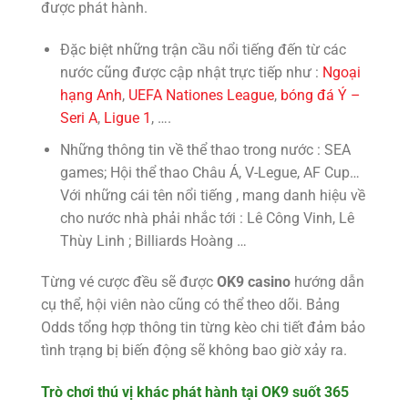
được phát hành.
Đặc biệt những trận cầu nổi tiếng đến từ các
nước cũng được cập nhật trực tiếp như :
Ngoại
hạng Anh
,
UEFA Nationes League
,
bóng đá Ý –
Seri
A
,
Ligue 1
, ….
Những thông tin về thể thao trong nước : SEA
games; Hội thể thao Châu Á, V-Legue, AF Cup…
Với những cái tên nổi tiếng , mang danh hiệu về
cho nước nhà phải nhắc tới : Lê Công Vinh, Lê
Thùy Linh ; Billiards Hoàng …
Từng vé cược đều sẽ được
OK9 casino
hướng dẫn
cụ thể, hội viên nào cũng có thể theo dõi. Bảng
Odds tổng hợp thông tin từng kèo chi tiết đảm bảo
tình trạng bị biến động sẽ không bao giờ xảy ra.
Trò chơi thú vị khác phát hành tại OK9 suốt 365