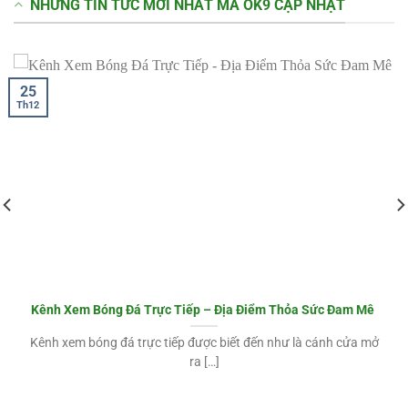
NHỮNG TIN TỨC MỚI NHẤT MÀ OK9 CẬP NHẬT
25
Th12
Kênh Xem Bóng Đá Trực Tiếp – Địa Điểm Thỏa Sức Đam Mê
Kênh xem bóng đá trực tiếp được biết đến như là cánh cửa mở
ra […]