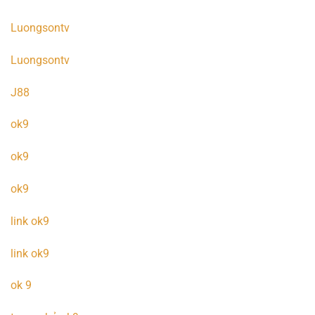
Luongsontv
Luongsontv
J88
ok9
ok9
ok9
link ok9
link ok9
ok 9